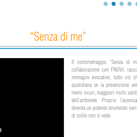
“Senza di me”
Il cortometraggio “Senza di m
collaborazione con FNOVI, racc
immagini evocative, tutto ciò c
quotidiana se la prevenzione vet
meno sicuri, maggiori rischi sanit
dell’ambiente. Proprio l’assen
diventa un potente strumento narra
di solito non si vede.