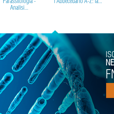
Parassitologia -
l'Abbecedario A-Z: la...
Analisi...
IS
NE
F