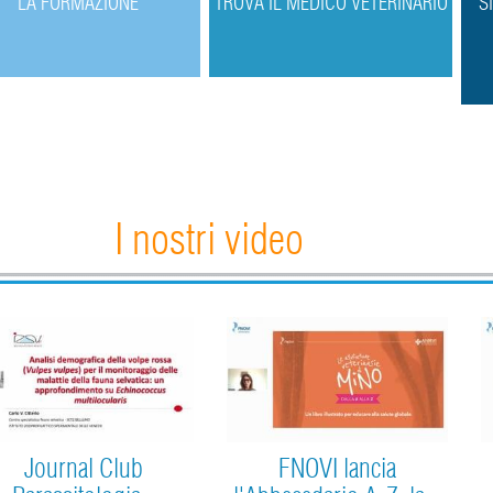
L
A FORMAZIONE
T
ROVA IL MEDICO VETERINARIO
S
I nostri video
Journal Club
FNOVI lancia