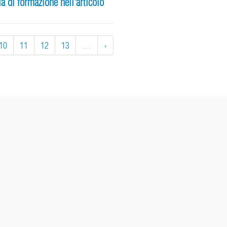
ia di formazione nell'articolo
10
11
12
13
…
›