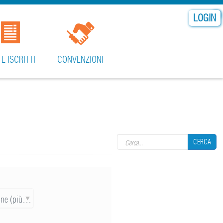
LOGIN
 E ISCRITTI
CONVENZIONI
Search form
CERCA
CERCA
Data di pubblicazione (più recente)