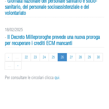
Giornata nazionale del personale sanitario e socio-
-
sanitario, del personale socioassistenziale e del
volontariato
18/02/2025
Il Decreto Milleproroghe prevede una nuova proroga
-
per recuperare i crediti ECM mancanti
‹
…
22
23
24
25
26
27
28
29
30
…
›
Per consultare le circolari clicca
qui
.