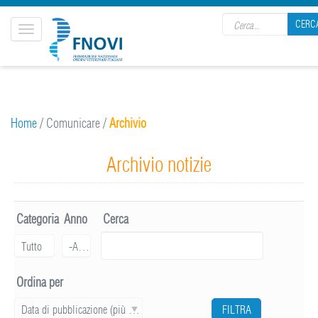
Search form
CERC
Toggle
navigation
CERCA
Home
/
Comunicare
/
Archivio
Archivio notizie
Categoria
Anno
Cerca
Anno
Tutto
-Anno
Ordina per
Data di pubblicazione (più recente)
FILTRA