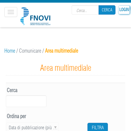
Search form
LOGIN
CERCA
Toggle
navigation
CERCA
Home
/
Comunicare
/
Area multimediale
Area multimediale
Cerca
Ordina per
Data di pubblicazione (più recente)
FILTRA