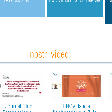
L
A FORMAZIONE
T
ROVA IL MEDICO VETERINARIO
S
I nostri video
Journal Club
FNOVI lancia