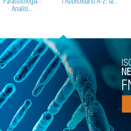
Parassitologia -
l'Abbecedario A-Z: la...
Analisi...
IS
NE
F