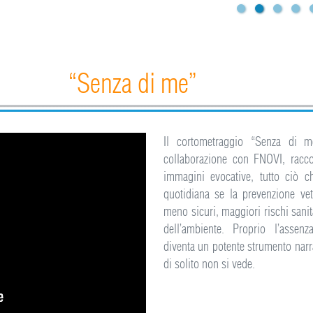
“Senza di me”
Il cortometraggio “Senza di m
collaborazione con FNOVI, racc
immagini evocative, tutto ciò c
quotidiana se la prevenzione vet
meno sicuri, maggiori rischi sanit
dell’ambiente. Proprio l’assen
diventa un potente strumento narra
di solito non si vede.