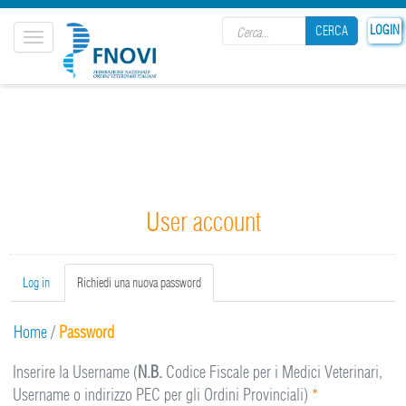
Search form
LOGIN
CERCA
Toggle
navigation
CERCA
User account
Primary tabs
Log in
Richiedi una nuova password
(active
tab)
Home
/
Password
Inserire la Username (
N.B.
Codice Fiscale per i Medici Veterinari,
Username o indirizzo PEC per gli Ordini Provinciali)
*