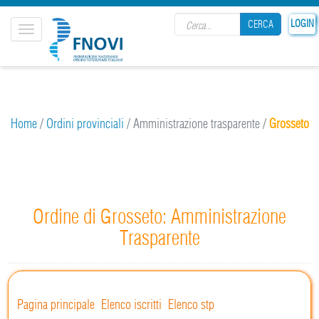
Search form
LOGIN
CERCA
Toggle
navigation
CERCA
Home
/
Ordini provinciali
/
Amministrazione trasparente
/
Grosseto
Ordine di Grosseto: Amministrazione
Trasparente
Pagina principale
Elenco iscritti
Elenco stp