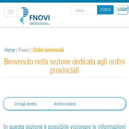
Search form
LOGIN
CERCA
Toggle
navigation
CERCA
Home
/
Fnovi
/
Ordini provinciali
Benvenuto nella sezione dedicata agli ordini
provinciali
Consigli direttivi
Archivio notizie
In questa sezione è possibile visionare le informazioni