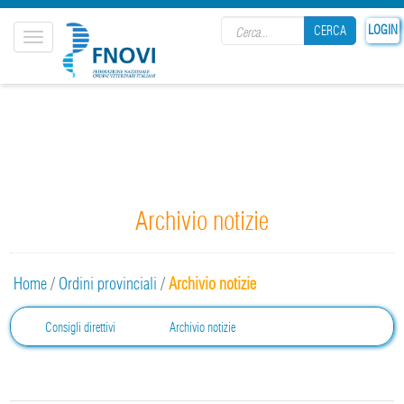
Search form
LOGIN
CERCA
Toggle
navigation
CERCA
Archivio notizie
Home
/
Ordini provinciali
/
Archivio notizie
Consigli direttivi
Archivio notizie