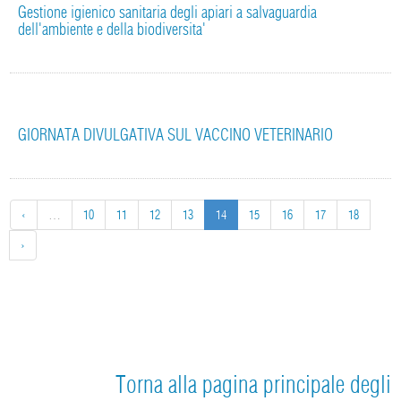
Gestione igienico sanitaria degli apiari a salvaguardia
dell'ambiente e della biodiversita'
GIORNATA DIVULGATIVA SUL VACCINO VETERINARIO
‹
…
10
11
12
13
14
15
16
17
18
›
Torna alla pagina principale degli