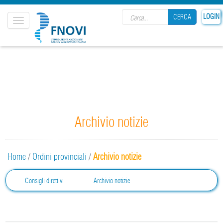
Search form
LOGIN
CERCA
Toggle
navigation
CERCA
Archivio notizie
Home
/
Ordini provinciali
/
Archivio notizie
Consigli direttivi
Archivio notizie