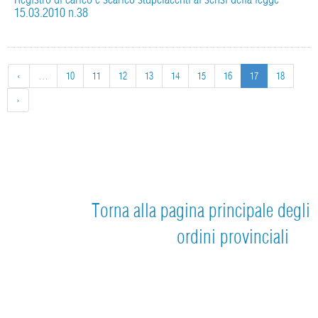
15.03.2010 n.38
‹
…
10
11
12
13
14
15
16
17
18
›
Torna alla pagina principale degli
ordini provinciali