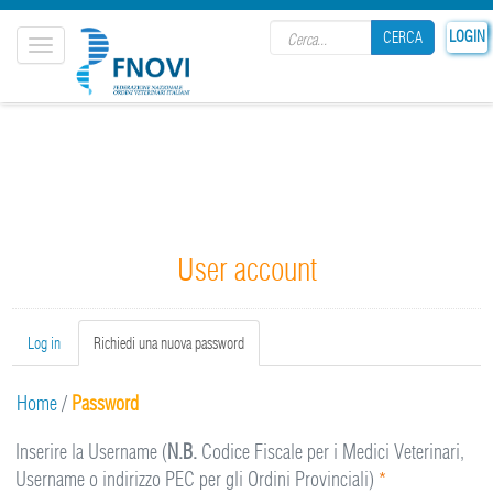
Search form
LOGIN
CERCA
Toggle
navigation
CERCA
User account
Primary tabs
Log in
Richiedi una nuova password
(active
tab)
Home
/
Password
Inserire la Username (
N.B.
Codice Fiscale per i Medici Veterinari,
Username o indirizzo PEC per gli Ordini Provinciali)
*