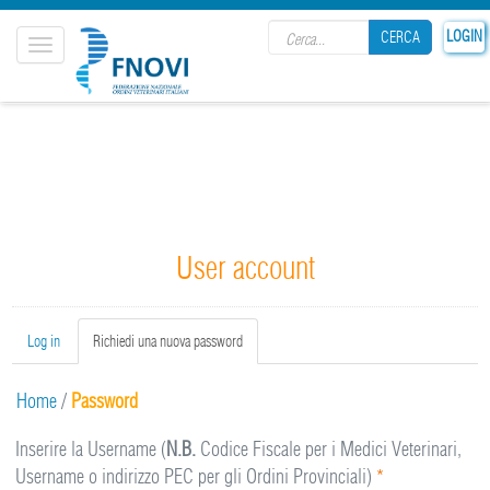
Search form
LOGIN
CERCA
Toggle
navigation
CERCA
User account
Primary tabs
Log in
Richiedi una nuova password
(active
tab)
Home
/
Password
Inserire la Username (
N.B.
Codice Fiscale per i Medici Veterinari,
Username o indirizzo PEC per gli Ordini Provinciali)
*