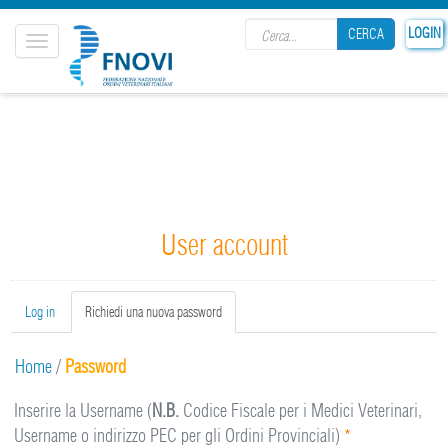
Search form
LOGIN
CERCA
Toggle
navigation
CERCA
User account
Primary tabs
Log in
Richiedi una nuova password
(active
tab)
Home
/
Password
Inserire la Username (
N.B.
Codice Fiscale per i Medici Veterinari,
Username o indirizzo PEC per gli Ordini Provinciali)
*