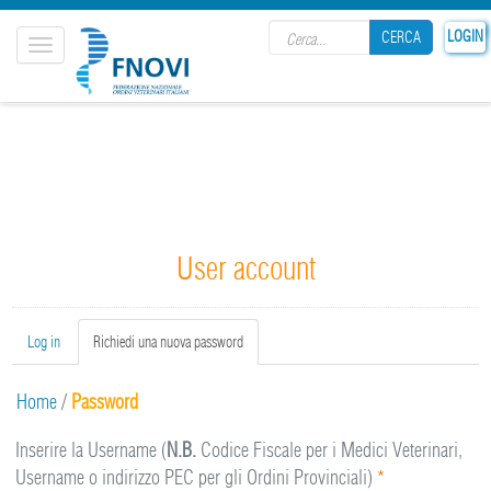
Search form
LOGIN
CERCA
Toggle
navigation
CERCA
User account
Primary tabs
Log in
Richiedi una nuova password
(active
tab)
Home
/
Password
Inserire la Username (
N.B.
Codice Fiscale per i Medici Veterinari,
Username o indirizzo PEC per gli Ordini Provinciali)
*