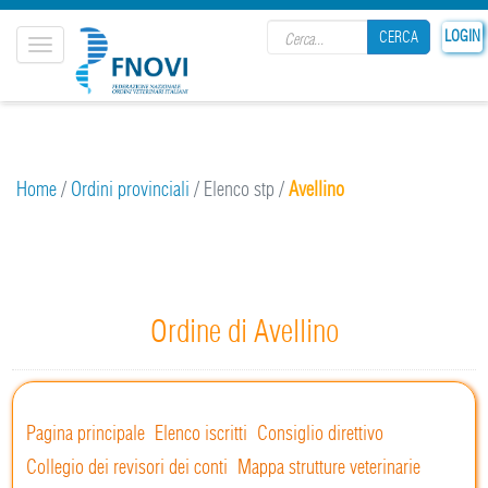
Search form
LOGIN
CERCA
Toggle
navigation
CERCA
Home
/
Ordini provinciali
/
Elenco stp
/
Avellino
Ordine di Avellino
Pagina principale
Elenco iscritti
Consiglio direttivo
Collegio dei revisori dei conti
Mappa strutture veterinarie