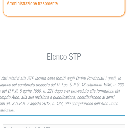
Amministrazione trasparente
Elenco STP
I dati relativi alle STP iscritte sono forniti dagli Ordini Provinciali i quali, in
ragione del combinato disposto del D. Lgs. C.P.S. 13 settembre 1946, n. 233
e del D.P.R. 5 aprile 1950, n. 221 dopo aver provveduto alla formazione del
proprio Albo, alla sua revisione e pubblicazione, contribuiscono ai sensi
dell'art. 3 D.P.R. 7 agosto 2012, n. 137, alla compilazione dell'Albo unico
nazionale.