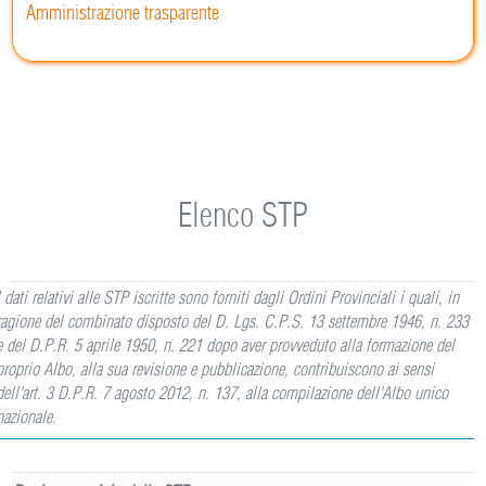
Amministrazione trasparente
Elenco STP
I dati relativi alle STP iscritte sono forniti dagli Ordini Provinciali i quali, in
ragione del combinato disposto del D. Lgs. C.P.S. 13 settembre 1946, n. 233
e del D.P.R. 5 aprile 1950, n. 221 dopo aver provveduto alla formazione del
proprio Albo, alla sua revisione e pubblicazione, contribuiscono ai sensi
dell'art. 3 D.P.R. 7 agosto 2012, n. 137, alla compilazione dell'Albo unico
nazionale.