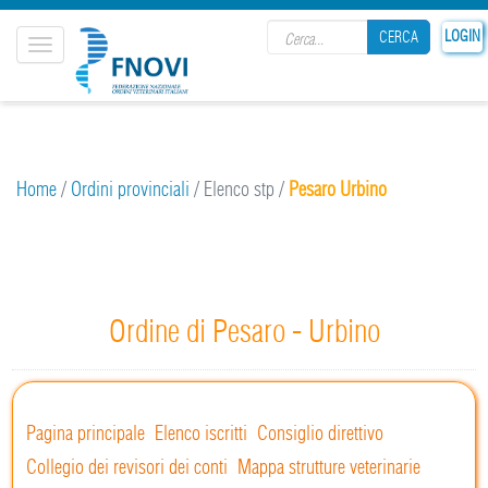
Search form
LOGIN
CERCA
Toggle
navigation
CERCA
Home
/
Ordini provinciali
/
Elenco stp
/
Pesaro Urbino
Ordine di Pesaro - Urbino
Pagina principale
Elenco iscritti
Consiglio direttivo
Collegio dei revisori dei conti
Mappa strutture veterinarie