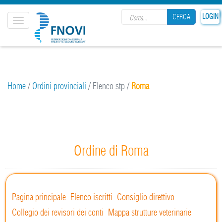
Search form
LOGIN
CERCA
Toggle
navigation
CERCA
Home
/
Ordini provinciali
/
Elenco stp
/
Roma
Ordine di Roma
Pagina principale
Elenco iscritti
Consiglio direttivo
Collegio dei revisori dei conti
Mappa strutture veterinarie