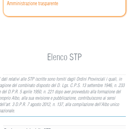
Amministrazione trasparente
Elenco STP
I dati relativi alle STP iscritte sono forniti dagli Ordini Provinciali i quali, in
ragione del combinato disposto del D. Lgs. C.P.S. 13 settembre 1946, n. 233
e del D.P.R. 5 aprile 1950, n. 221 dopo aver provveduto alla formazione del
proprio Albo, alla sua revisione e pubblicazione, contribuiscono ai sensi
dell'art. 3 D.P.R. 7 agosto 2012, n. 137, alla compilazione dell'Albo unico
nazionale.