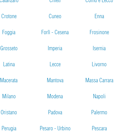
Catanzaro
Chieti
Como e Lecco
Crotone
Cuneo
Enna
Foggia
Forlì - Cesena
Frosinone
Grosseto
Imperia
Isernia
Latina
Lecce
Livorno
Macerata
Mantova
Massa Carrara
Milano
Modena
Napoli
Oristano
Padova
Palermo
Perugia
Pesaro - Urbino
Pescara