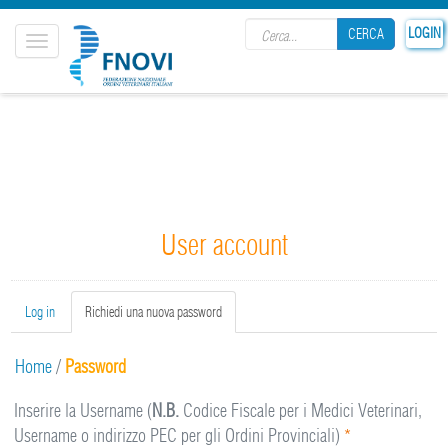
Search form
LOGIN
CERCA
Toggle
navigation
CERCA
User account
Primary tabs
Log in
Richiedi una nuova password
(active
tab)
Home
/
Password
Inserire la Username (
N.B.
Codice Fiscale per i Medici Veterinari,
Username o indirizzo PEC per gli Ordini Provinciali)
*