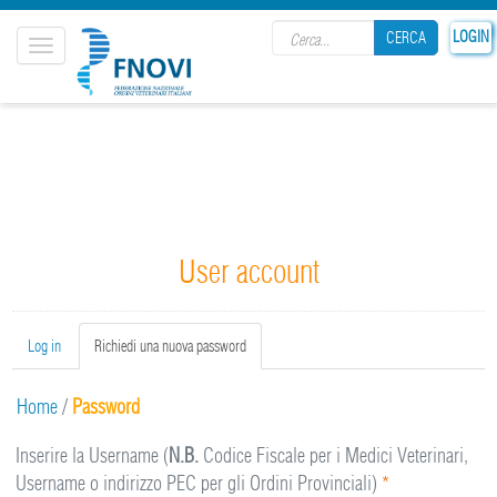
Search form
LOGIN
CERCA
Toggle
navigation
CERCA
User account
Primary tabs
Log in
Richiedi una nuova password
(active
tab)
Home
/
Password
Inserire la Username (
N.B.
Codice Fiscale per i Medici Veterinari,
Username o indirizzo PEC per gli Ordini Provinciali)
*