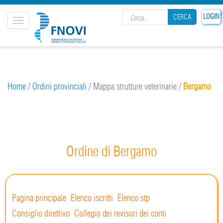
Search form
LOGIN
CERCA
Toggle
navigation
CERCA
Home
/
Ordini provinciali
/
Mappa strutture veterinarie
/
Bergamo
Ordine di Bergamo
Pagina principale
Elenco iscritti
Elenco stp
Consiglio direttivo
Collegio dei revisori dei conti