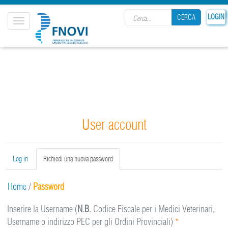
Search form
LOGIN
CERCA
Toggle
navigation
CERCA
User account
Primary tabs
Log in
Richiedi una nuova password
(active
tab)
Home
/
Password
Inserire la Username (
N.B.
Codice Fiscale per i Medici Veterinari,
Username o indirizzo PEC per gli Ordini Provinciali)
*