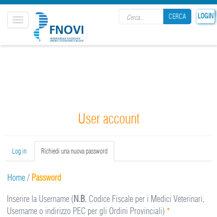
Search form
LOGIN
CERCA
Toggle
navigation
CERCA
User account
Primary tabs
Log in
Richiedi una nuova password
(active
tab)
Home
/
Password
Inserire la Username (
N.B.
Codice Fiscale per i Medici Veterinari,
Username o indirizzo PEC per gli Ordini Provinciali)
*