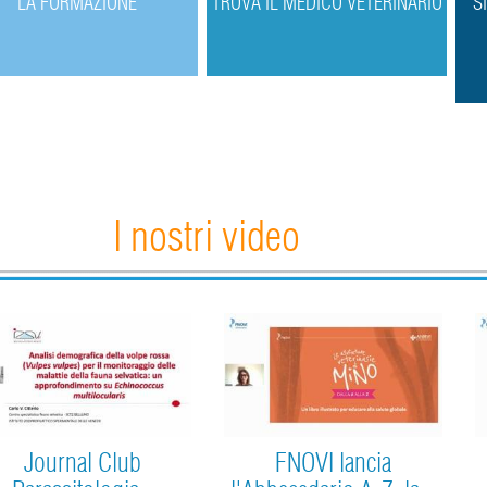
L
A FORMAZIONE
T
ROVA IL MEDICO VETERINARIO
S
I nostri video
Journal Club
FNOVI lancia