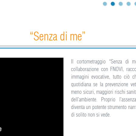
“Senza di me”
Il cortometraggio “Senza di m
collaborazione con FNOVI, racc
immagini evocative, tutto ciò c
quotidiana se la prevenzione vet
meno sicuri, maggiori rischi sanit
dell’ambiente. Proprio l’assen
diventa un potente strumento narra
di solito non si vede.