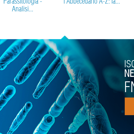
Parassitologia -
l'Abbecedario A-Z: la...
Analisi...
IS
NE
F