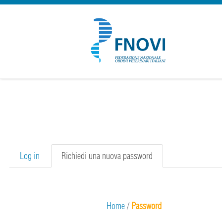
Primary tabs
Log in
Richiedi una nuova password
(active
tab)
Home
/
Password