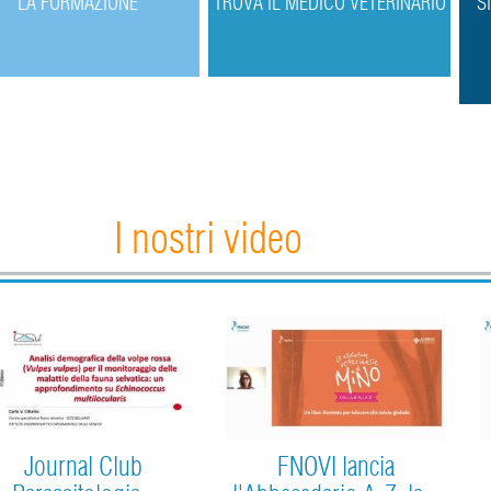
L
A FORMAZIONE
T
ROVA IL MEDICO VETERINARIO
S
I nostri video
Journal Club
FNOVI lancia