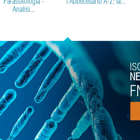
Parassitologia -
l'Abbecedario A-Z: la...
Analisi...
IS
NE
F