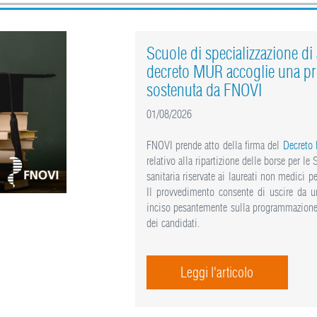
Scuole di specializzazione di a
decreto MUR accoglie una pr
sostenuta da FNOVI
01/08/2026
FNOVI prende atto della firma del
Decreto
relativo alla ripartizione delle borse per le
sanitaria riservate ai laureati non medici
Il provvedimento consente di uscire da un
inciso pesantemente sulla programmazione 
dei candidati.
Leggi l'articolo