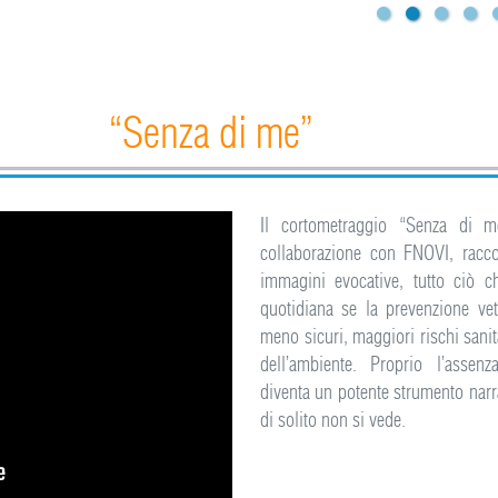
“Senza di me”
Il cortometraggio “Senza di m
collaborazione con FNOVI, racc
immagini evocative, tutto ciò c
quotidiana se la prevenzione vet
meno sicuri, maggiori rischi sanit
dell’ambiente. Proprio l’assen
diventa un potente strumento narra
di solito non si vede.