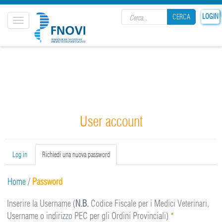
Search form
LOGIN
CERCA
Toggle
navigation
CERCA
User account
Primary tabs
Log in
Richiedi una nuova password
(active
tab)
Home
/
Password
Inserire la Username (
N.B.
Codice Fiscale per i Medici Veterinari,
Username o indirizzo PEC per gli Ordini Provinciali)
*