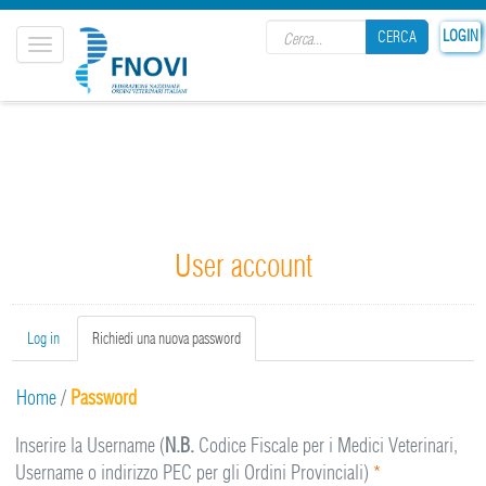
Search form
LOGIN
CERCA
Toggle
navigation
CERCA
User account
Primary tabs
Log in
Richiedi una nuova password
(active
tab)
Home
/
Password
Inserire la Username (
N.B.
Codice Fiscale per i Medici Veterinari,
Username o indirizzo PEC per gli Ordini Provinciali)
*