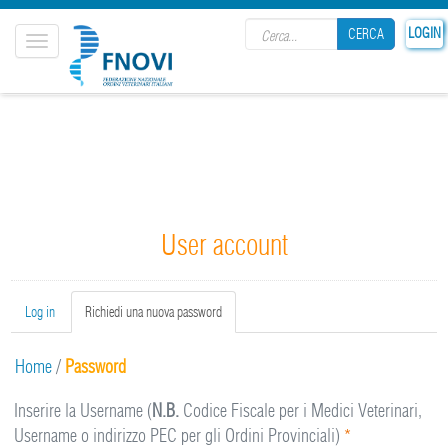
Search form
LOGIN
CERCA
Toggle
navigation
CERCA
User account
Primary tabs
Log in
Richiedi una nuova password
(active
tab)
Home
/
Password
Inserire la Username (
N.B.
Codice Fiscale per i Medici Veterinari,
Username o indirizzo PEC per gli Ordini Provinciali)
*