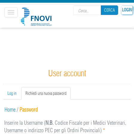
Search form
LOGIN
CERCA
Toggle
navigation
CERCA
User account
Primary tabs
Log in
Richiedi una nuova password
(active
tab)
Home
/
Password
Inserire la Username (
N.B.
Codice Fiscale per i Medici Veterinari,
Username o indirizzo PEC per gli Ordini Provinciali)
*