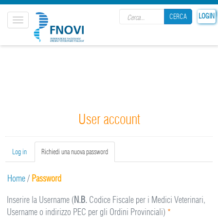
Search form
LOGIN
CERCA
Toggle
navigation
CERCA
User account
Primary tabs
Log in
Richiedi una nuova password
(active
tab)
Home
/
Password
Inserire la Username (
N.B.
Codice Fiscale per i Medici Veterinari,
Username o indirizzo PEC per gli Ordini Provinciali)
*