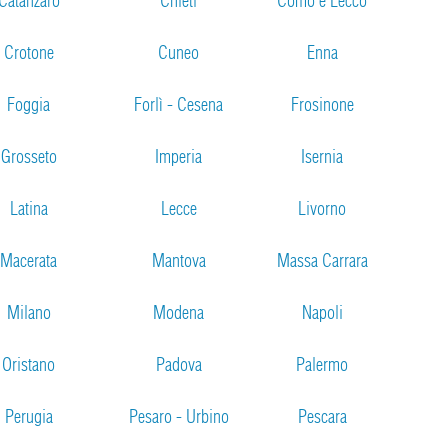
Catanzaro
Chieti
Como e Lecco
Crotone
Cuneo
Enna
Foggia
Forlì - Cesena
Frosinone
Grosseto
Imperia
Isernia
Latina
Lecce
Livorno
Macerata
Mantova
Massa Carrara
Milano
Modena
Napoli
Oristano
Padova
Palermo
Perugia
Pesaro - Urbino
Pescara