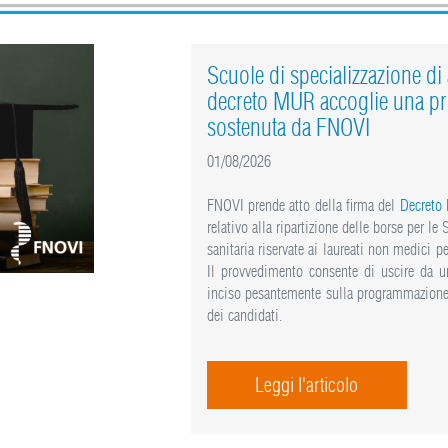
Scuole di specializzazione di a
decreto MUR accoglie una pr
sostenuta da FNOVI
01/08/2026
FNOVI prende atto della firma del
Decreto
relativo alla ripartizione delle borse per le
sanitaria riservate ai laureati non medici
Il provvedimento consente di uscire da un
inciso pesantemente sulla programmazione 
dei candidati.
Leggi l'articolo