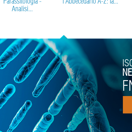
Parassitologia -
l'Abbecedario A-Z: la...
Analisi...
IS
NE
F