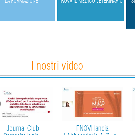
L
A FORMAZIONE
T
ROVA IL MEDICO VETERINARIO
S
I nostri video
Journal Club
FNOVI lancia