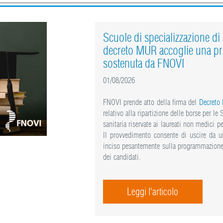
Scuole di specializzazione di a
decreto MUR accoglie una pr
sostenuta da FNOVI
01/08/2026
FNOVI prende atto della firma del
Decreto
relativo alla ripartizione delle borse per le
sanitaria riservate ai laureati non medici
Il provvedimento consente di uscire da un
inciso pesantemente sulla programmazione 
dei candidati.
Leggi l'articolo