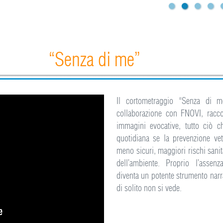
“Senza di me”
Il cortometraggio “Senza di m
collaborazione con FNOVI, racc
immagini evocative, tutto ciò c
quotidiana se la prevenzione vet
meno sicuri, maggiori rischi sanit
dell’ambiente. Proprio l’assen
diventa un potente strumento narra
di solito non si vede.