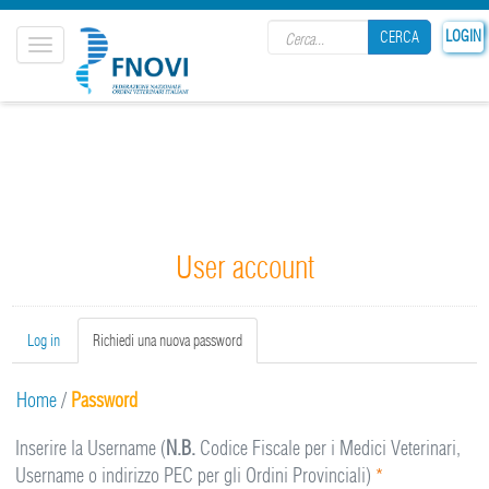
Search form
LOGIN
CERCA
Toggle
navigation
CERCA
User account
Primary tabs
Log in
Richiedi una nuova password
(active
tab)
Home
/
Password
Inserire la Username (
N.B.
Codice Fiscale per i Medici Veterinari,
Username o indirizzo PEC per gli Ordini Provinciali)
*