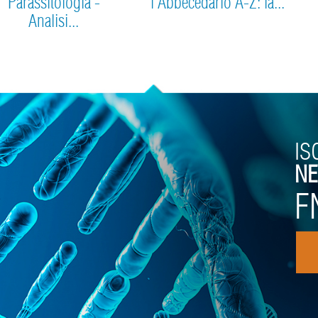
Parassitologia -
l'Abbecedario A-Z: la...
Analisi...
IS
NE
F