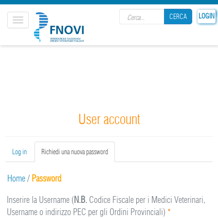
Search form
LOGIN
CERCA
Toggle
navigation
CERCA
User account
Primary tabs
Log in
Richiedi una nuova password
(active
tab)
Home
/
Password
Inserire la Username (
N.B.
Codice Fiscale per i Medici Veterinari,
Username o indirizzo PEC per gli Ordini Provinciali)
*