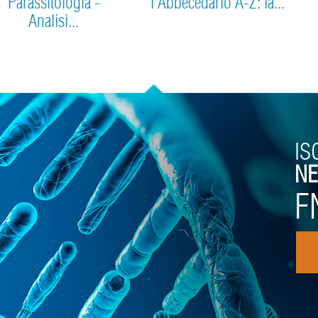
Parassitologia -
l'Abbecedario A-Z: la...
Analisi...
IS
NE
F