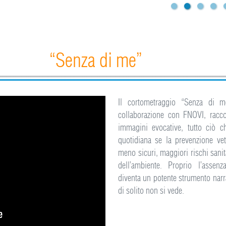
“Senza di me”
Il cortometraggio “Senza di m
collaborazione con FNOVI, racc
immagini evocative, tutto ciò c
quotidiana se la prevenzione vet
meno sicuri, maggiori rischi sanit
dell’ambiente. Proprio l’assen
diventa un potente strumento narra
di solito non si vede.