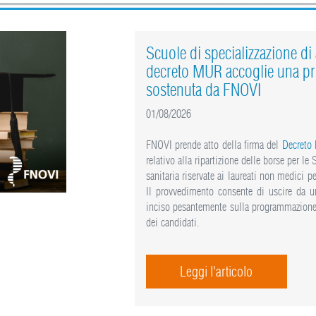
Scuole di specializzazione di a
decreto MUR accoglie una pr
sostenuta da FNOVI
01/08/2026
FNOVI prende atto della firma del
Decreto
relativo alla ripartizione delle borse per le
sanitaria riservate ai laureati non medici
Il provvedimento consente di uscire da un
inciso pesantemente sulla programmazione 
dei candidati.
Leggi l'articolo