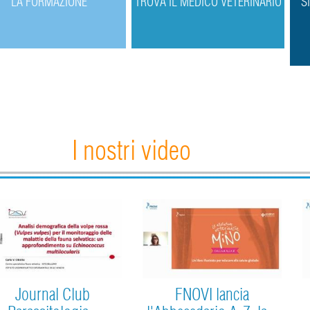
L
A FORMAZIONE
T
ROVA IL MEDICO VETERINARIO
S
I nostri video
Journal Club
FNOVI lancia