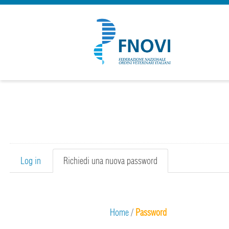
Primary tabs
Log in
Richiedi una nuova password
(active
tab)
Home
/
Password