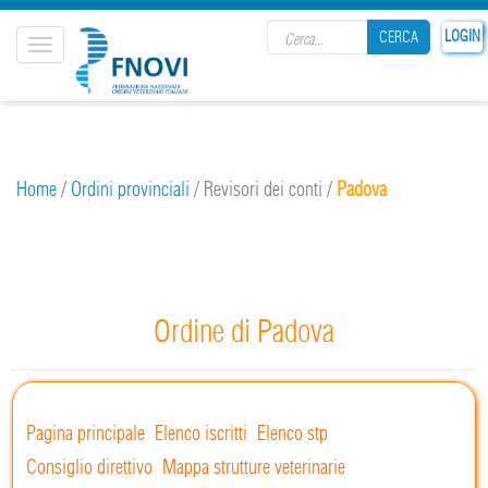
Search form
LOGIN
CERCA
Toggle
navigation
CERCA
Home
/
Ordini provinciali
/
Revisori dei conti
/
Padova
Ordine di Padova
Pagina principale
Elenco iscritti
Elenco stp
Consiglio direttivo
Mappa strutture veterinarie