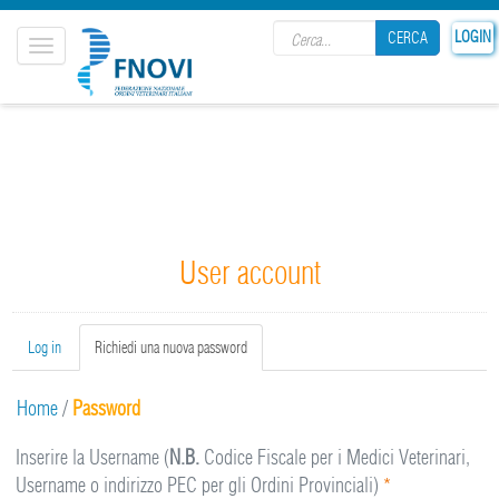
Search form
LOGIN
CERCA
Toggle
navigation
CERCA
User account
Primary tabs
Log in
Richiedi una nuova password
(active
tab)
Home
/
Password
Inserire la Username (
N.B.
Codice Fiscale per i Medici Veterinari,
Username o indirizzo PEC per gli Ordini Provinciali)
*