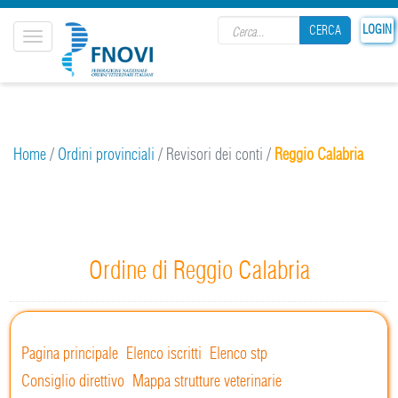
Search form
LOGIN
CERCA
Toggle
navigation
CERCA
Home
/
Ordini provinciali
/
Revisori dei conti
/
Reggio Calabria
Ordine di Reggio Calabria
Pagina principale
Elenco iscritti
Elenco stp
Consiglio direttivo
Mappa strutture veterinarie