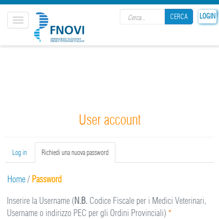
Search form
LOGIN
CERCA
Toggle
navigation
CERCA
User account
Primary tabs
Log in
Richiedi una nuova password
(active
tab)
Home
/
Password
Inserire la Username (
N.B.
Codice Fiscale per i Medici Veterinari,
Username o indirizzo PEC per gli Ordini Provinciali)
*