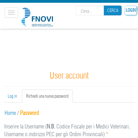
Search form
LOGIN
CERCA
Toggle
navigation
CERCA
User account
Primary tabs
Log in
Richiedi una nuova password
(active
tab)
Home
/
Password
Inserire la Username (
N.B.
Codice Fiscale per i Medici Veterinari,
Username o indirizzo PEC per gli Ordini Provinciali)
*