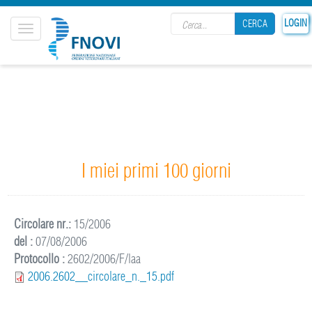
Search form
LOGIN
CERCA
Toggle
navigation
CERCA
I miei primi 100 giorni
Circolare nr.:
15/2006
del :
07/08/2006
Protocollo :
2602/2006/F/laa
2006.2602__circolare_n._15.pdf