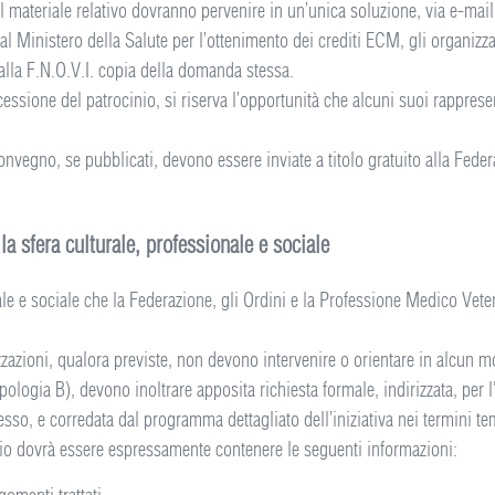
 il materiale relativo dovranno pervenire in un’unica soluzione, via e-mail
l Ministero della Salute per l’ottenimento dei crediti ECM, gli organizza
 alla F.N.O.V.I. copia della domanda stessa.
essione del patrocinio, si riserva l’opportunità che alcuni suoi rappres
convegno, se pubblicati, devono essere inviate a titolo gratuito alla Fede
 la sfera culturale, professionale e sociale
le e sociale che la Federazione, gli Ordini e la Professione Medico Veter
zazioni, qualora previste, non devono intervenire o orientare in alcun mo
ipologia B), devono inoltrare apposita richiesta formale, indirizzata, per
esso, e corredata dal programma dettagliato dell’iniziativa nei termini tem
inio dovrà essere espressamente contenere le seguenti informazioni: