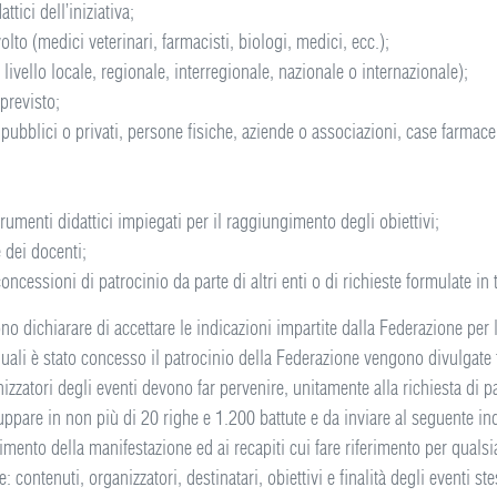
attici dell’iniziativa;
volto (medici veterinari, farmacisti, biologi, medici, ecc.);
a livello locale, regionale, interregionale, nazionale o internazionale);
previsto;
pubblici o privati, persone fisiche, aziende o associazioni, case farmaceu
strumenti didattici impiegati per il raggiungimento degli obiettivi;
e dei docenti;
concessioni di patrocinio da parte di altri enti o di richieste formulate in 
no dichiarare di accettare le indicazioni impartite dalla Federazione per l
 quali è stato concesso il patrocinio della Federazione vengono divulgate t
nizzatori degli eventi devono far pervenire, unitamente alla richiesta di p
iluppare in non più di 20 righe e 1.200 battute e da inviare al seguente in
olgimento della manifestazione ed ai recapiti cui fare riferimento per qual
 contenuti, organizzatori, destinatari, obiettivi e finalità degli eventi st