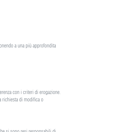
toponendo a una più approfondita
renza con i criteri di erogazione.
a richiesta di modifica o
he si sono resi responsabili di