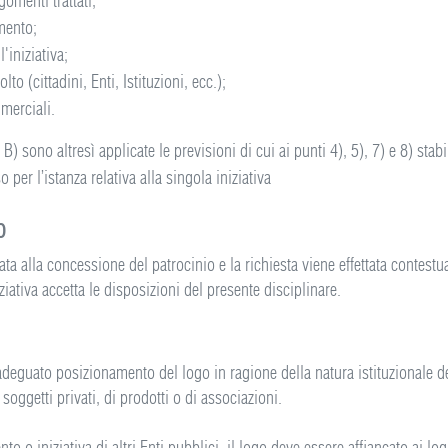
rgomenti trattati,
imento;
l'iniziativa;
olto (cittadini, Enti, Istituzioni, ecc.);
merciali.
 B) sono altresì applicate le previsioni di cui ai punti 4), 5), 7) e 8) stabi
 per l’istanza relativa alla singola iniziativa
o
a alla concessione del patrocinio e la richiesta viene effettata contestua
ziativa accetta le disposizioni del presente disciplinare.
adeguato posizionamento del logo in ragione della natura istituzionale d
soggetti privati, di prodotti o di associazioni.
o o iniziativa di altri Enti pubblici, il logo deve essere affiancato ai log