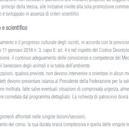
i principi della stessa, alle iniziative rivolte alla sola promozione commer
o è sviluppato in assenza di criteri scientifici.
 e scientifico
ento e il progresso culturale degli iscritti, in accordo con le previsioni d
1 gennaio 2018 n. 3, capo II, art. 4 e nel rispetto del Codice Deontologi
essione, il continuo adeguamento delle conoscenze e competenze del Medi
 il benessere degli animali e la tutela dell’ambiente.
zazioni, qualora previste, non devono intervenire o orientare in alcun mo
detti devono presentare istanza al Presidente della Federazione per la va
re inoltrata, fatte salve eventuali situazioni di comprovata urgenza, alme
ssere corredata dal programma dettagliato. La richiesta di patrocinio dov
argomenti affrontati nelle singole lezioni/sessioni;
ento del corso, la sua durata oraria complessiva e quella delle singole l