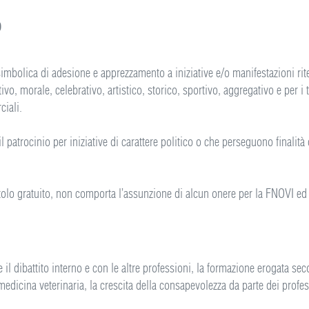
o
imbolica di adesione e apprezzamento a iniziative e/o manifestazioni riten
tivo, morale, celebrativo, artistico, storico, sportivo, aggregativo e per i
ciali.
atrocinio per iniziative di carattere politico o che perseguono finalità d
itolo gratuito, non comporta l’assunzione di alcun onere per la FNOVI e
.
l dibattito interno e con le altre professioni, la formazione erogata seco
edicina veterinaria, la crescita della consapevolezza da parte dei profes