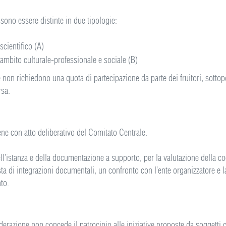
ssono essere distinte in due tipologie:
scientifico (A)
ll’ambito culturale-professionale e sociale (B)
che non richiedono una quota di partecipazione da parte dei fruitori, sot
rsa.
ne con atto deliberativo del Comitato Centrale.
’istanza e della documentazione a supporto, per la valutazione della coe
ta di integrazioni documentali, un confronto con l’ente organizzatore e l
to.
razione non concede il patrocinio alle iniziative proposte da soggetti c