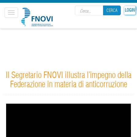
Search form
LOGIN
CERCA
Toggle
navigation
CERCA
Il Segretario FNOVI illustra l’impegno della
Federazione in materia di anticorruzione