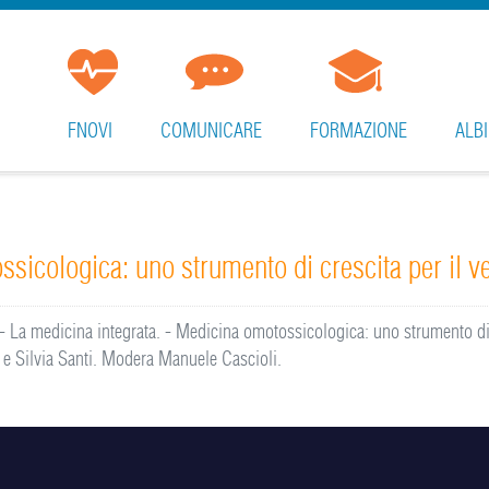
FNOVI
COMUNICARE
FORMAZIONE
ALBI
icologica: uno strumento di crescita per il ve
 La medicina integrata. - Medicina omotossicologica: uno strumento di cr
i e Silvia Santi. Modera Manuele Cascioli.