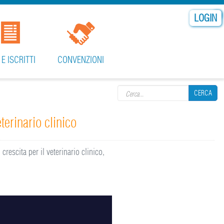
LOGIN
 E ISCRITTI
CONVENZIONI
Search form
CERCA
terinario clinico
CERCA
escita per il veterinario clinico,