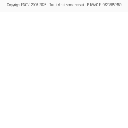
Copyright FNOVI 2006-2026 - Tutti i diritti sono riservati - P.IVA/C.F. 96203850589