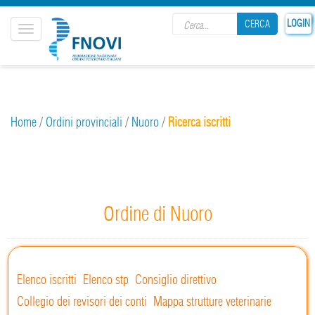
Search form
LOGIN
CERCA
Toggle
navigation
CERCA
Home
/
Ordini provinciali
/
Nuoro
/
Ricerca iscritti
Ordine di Nuoro
Elenco iscritti
Elenco stp
Consiglio direttivo
Collegio dei revisori dei conti
Mappa strutture veterinarie